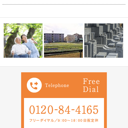
ご相談・ペ
８０代の父の相続問題について
親が現在８０代でそろそろ相続
お墓の種類について教え
【相続空き家…
の問題も考え…
い。