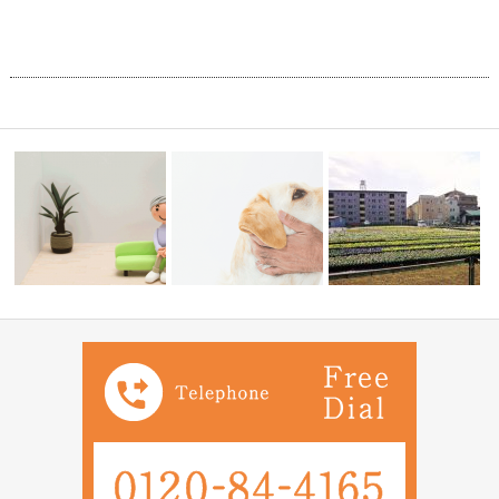
のご相談・
老人ホームへの住替えで自宅を
家族信託勉強会でのご相談・ペ
親が現在８０代でそろそ
売るか貸すか…
ットに遺産を…
の問題も考え…