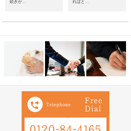
続きが…
ればと…
家族信託勉強会でのご相談・ペ
会社を経営しています長男に会
最近終活ブームでTVや雑
ットに遺産を…
社を継がせた…
どで遺言書の…