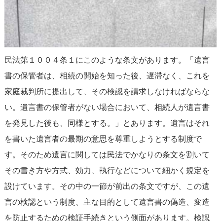
民法第１００４条１にこのような条文があります。「遺言
書の保管者は、相続の開始を知った後、遅滞なく、これを
家庭裁判所に提出して、その検認を請求しなければならな
い。遺言書の保管者がない場合において、相続人が遺言書
を発見した後も、同様とする。」とあります。遺言はそれ
を書いた遺言者の最期の意思を尊重しようとする制度で
す。そのため遺言に関しては民法でかなりの条文を割いて
その書き方や方式、効力、執行などについて細かく規定を
設けています。その中の一節が前出の条文ですが、この遺
言の検認という制度、主な目的として遺言書の偽造、変造
を防止するための検証手続きという側面があります。検認