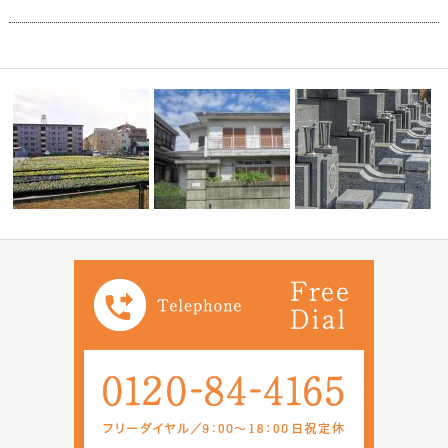
証人につい
親が現在８０代でそろそろ相続
自宅の名義が亡くなった父の名
お墓の種類について教え
の問題も考え…
義のままです…
い。