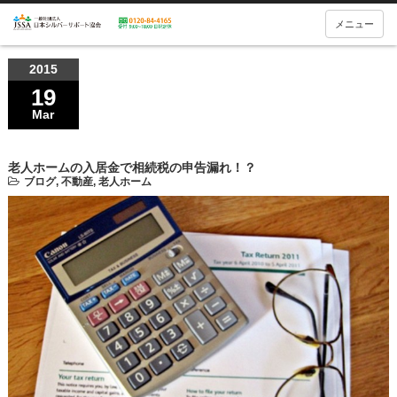
メニュー
2015
19
Mar
老人ホームの入居金で相続税の申告漏れ！？
ブログ
,
不動産
,
老人ホーム