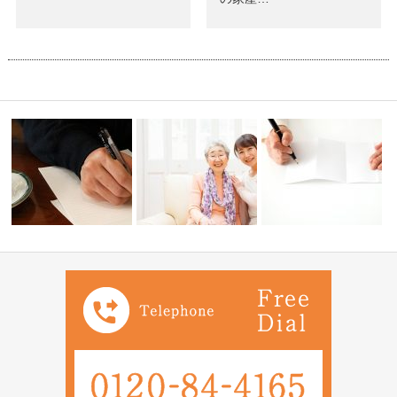
ろそろ相続
最近終活ブームでTVや雑誌な
成年後見制度について教えて下
どで遺言書の…
さい。
正しい遺言の書き方