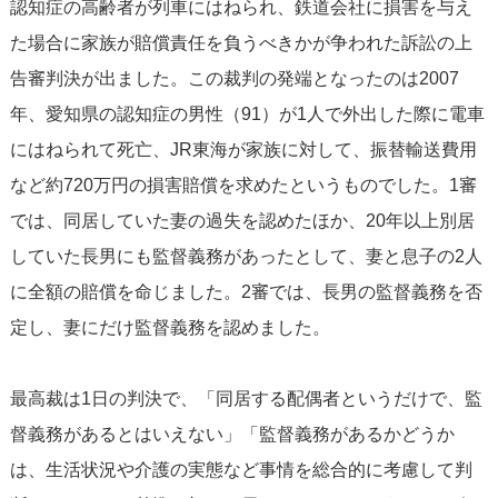
認知症の高齢者が列車にはねられ、鉄道会社に損害を与え
た場合に家族が賠償責任を負うべきかが争われた訴訟の上
告審判決が出ました。この裁判の発端となったのは2007
年、愛知県の認知症の男性（91）が1人で外出した際に電車
にはねられて死亡、JR東海が家族に対して、振替輸送費用
など約720万円の損害賠償を求めたというものでした。1審
では、同居していた妻の過失を認めたほか、20年以上別居
していた長男にも監督義務があったとして、妻と息子の2人
に全額の賠償を命じました。2審では、長男の監督義務を否
定し、妻にだけ監督義務を認めました。
最高裁は1日の判決で、「同居する配偶者というだけで、監
督義務があるとはいえない」「監督義務があるかどうか
は、生活状況や介護の実態など事情を総合的に考慮して判